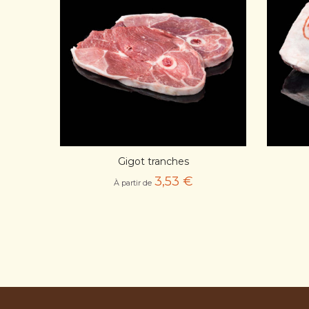
APERÇU RAPIDE
Gigot tranches
AJOUT PANIER
3,53 €
À partir de