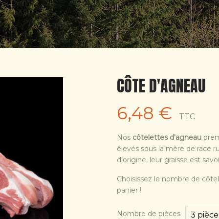
CÔTE D'AGNEAU
6,48 €
TTC
Nos
côtelettes d'agneau
prem
élevés sous la mère de race r
d’origine, leur graisse est sav
Choisissez le nombre de côtel
panier !
Nombre de pièces