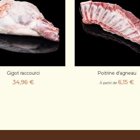
APERÇU RAPIDE
APERÇU RAPIDE
Gigot raccourci
Poitrine d'agneau
AJOUT PANIER
AJOUT PANIER
34,96 €
6,15 €
À partir de