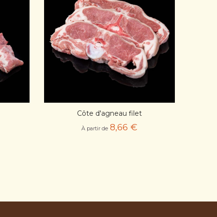
APERÇU RAPIDE
Côte d'agneau filet
E
AJOUT PANIER
8,66 €
À partir de