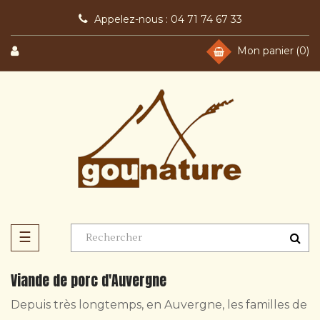
Appelez-nous :
04 71 74 67 33
Mon panier
(0)
Basculer
☰
la
navigation
Viande de porc d'Auvergne
Depuis très longtemps, en Auvergne, les familles de