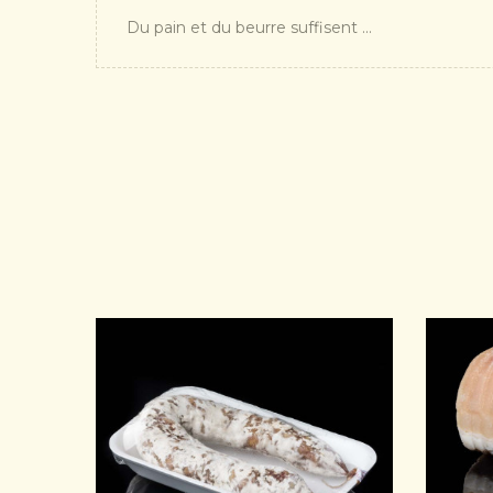
Du pain et du beurre suffisent ...
APERÇU RAPIDE