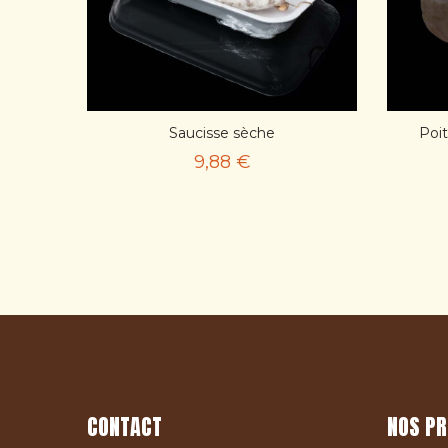
Saucisse sèche
Poit
AJOUT PANIER
9,88 €
CONTACT
NOS PR