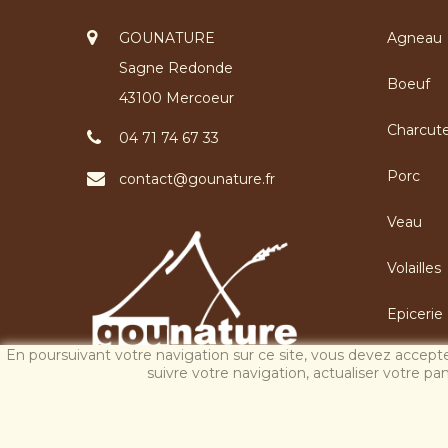
GOUNATURE
Agneau
Sagne Redonde
Boeuf
43100 Mercoeur
Charcute
04 71 74 67 33
Porc
contact@gounature.fr
Veau
Volailles
Epicerie
En poursuivant votre navigation sur ce site, vous devez accepter 
suivre votre navigation, actualiser votre pa