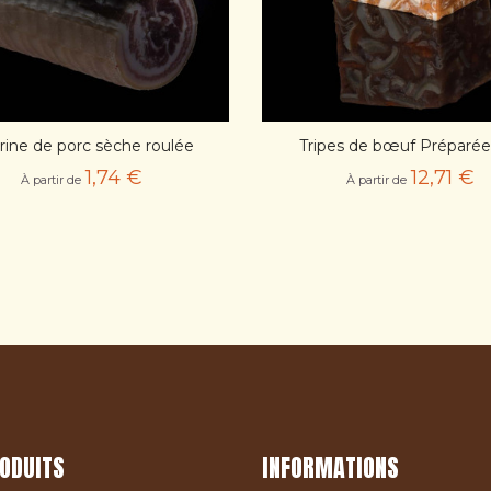
rine de porc sèche roulée
Tripes de bœuf Préparées 
AJOUT PANIER
AJOUT PANIER
1,74 €
12,71 €
À partir de
À partir de
ODUITS
INFORMATIONS